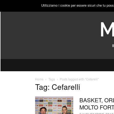
VENERDÌ, 7 AGOSTO 2026
ACCEDI
PUBBLICITÀ
Utilizziamo i cookie per essere sicuri che tu poss
Home
Tags
Posts tagged with "Cefarelli"
Tag: Cefarelli
BASKET, OR
MOLTO FORT