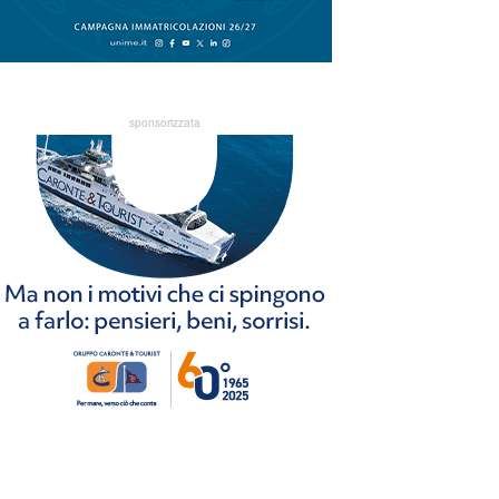
sponsorizzata