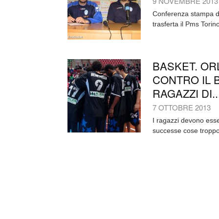
9 NOVEMBRE 2013
Conferenza stampa di 
trasferta il Pms Torin
BASKET. OR
CONTRO IL 
RAGAZZI DI..
7 OTTOBRE 2013
I ragazzi devono esse
successe cose troppo p