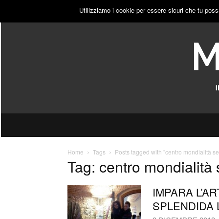
VENERDÌ, 7 AGOSTO 2026
ACCEDI
PUBBLICITÀ
Utilizziamo i cookie per essere sicuri che tu poss
Home
Tags
Posts tagged with "centro mondialità se
Tag: centro mondialità 
IMPARA L’A
SPLENDIDA 