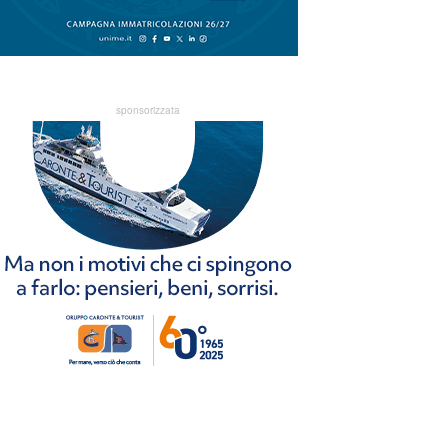
sponsorizzata