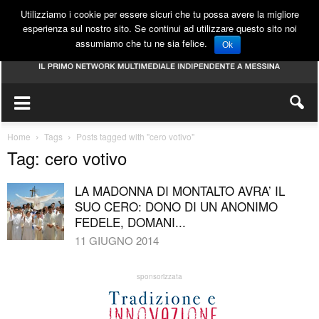
Utilizziamo i cookie per essere sicuri che tu possa avere la migliore
esperienza sul nostro sito. Se continui ad utilizzare questo sito noi
assumiamo che tu ne sia felice.
Ok
Home
Tags
Posts tagged with "cero votivo"
Tag: cero votivo
LA MADONNA DI MONTALTO AVRA’ IL
SUO CERO: DONO DI UN ANONIMO
FEDELE, DOMANI...
11 GIUGNO 2014
sponsorizzata