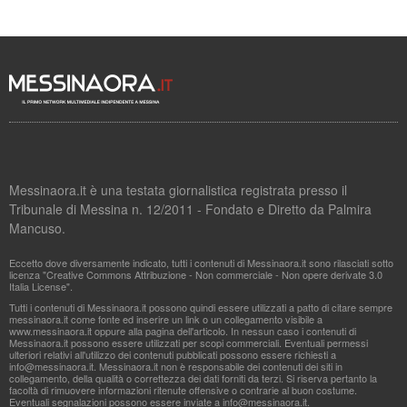
Messinaora.it è una testata giornalistica registrata presso il
Tribunale di Messina n. 12/2011 - Fondato e Diretto da Palmira
Mancuso.
Eccetto dove diversamente indicato, tutti i contenuti di Messinaora.it sono rilasciati sotto
licenza "Creative Commons Attribuzione - Non commerciale - Non opere derivate 3.0
Italia License".
Tutti i contenuti di Messinaora.it possono quindi essere utilizzati a patto di citare sempre
messinaora.it come fonte ed inserire un link o un collegamento visibile a
www.messinaora.it oppure alla pagina dell'articolo. In nessun caso i contenuti di
Messinaora.it possono essere utilizzati per scopi commerciali. Eventuali permessi
ulteriori relativi all'utilizzo dei contenuti pubblicati possono essere richiesti a
info@messinaora.it
. Messinaora.it non è responsabile dei contenuti dei siti in
collegamento, della qualità o correttezza dei dati forniti da terzi. Si riserva pertanto la
facoltà di rimuovere informazioni ritenute offensive o contrarie al buon costume.
Eventuali segnalazioni possono essere inviate a
info@messinaora.it
.