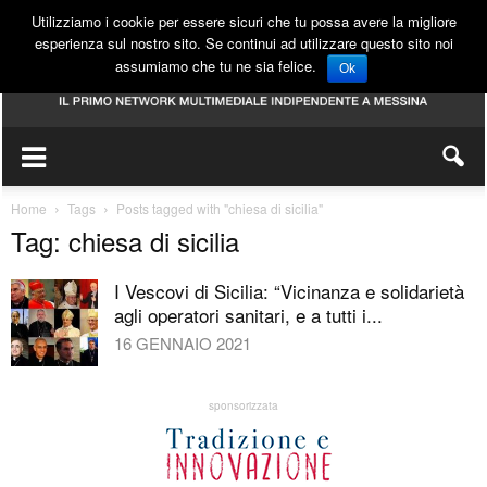
Utilizziamo i cookie per essere sicuri che tu possa avere la migliore
esperienza sul nostro sito. Se continui ad utilizzare questo sito noi
assumiamo che tu ne sia felice.
Ok
Home
Tags
Posts tagged with "chiesa di sicilia"
Tag: chiesa di sicilia
I Vescovi di Sicilia: “Vicinanza e solidarietà
agli operatori sanitari, e a tutti i...
16 GENNAIO 2021
sponsorizzata