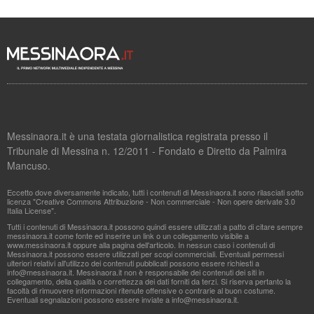
Messinaora.it è una testata giornalistica registrata presso il
Tribunale di Messina n. 12/2011 - Fondato e Diretto da Palmira
Mancuso.
Eccetto dove diversamente indicato, tutti i contenuti di Messinaora.it sono rilasciati sotto
licenza "Creative Commons Attribuzione - Non commerciale - Non opere derivate 3.0
Italia License".
Tutti i contenuti di Messinaora.it possono quindi essere utilizzati a patto di citare sempre
messinaora.it come fonte ed inserire un link o un collegamento visibile a
www.messinaora.it oppure alla pagina dell'articolo. In nessun caso i contenuti di
Messinaora.it possono essere utilizzati per scopi commerciali. Eventuali permessi
ulteriori relativi all'utilizzo dei contenuti pubblicati possono essere richiesti a
info@messinaora.it
. Messinaora.it non è responsabile dei contenuti dei siti in
collegamento, della qualità o correttezza dei dati forniti da terzi. Si riserva pertanto la
facoltà di rimuovere informazioni ritenute offensive o contrarie al buon costume.
Eventuali segnalazioni possono essere inviate a
info@messinaora.it
.