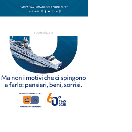
sponsorizzata