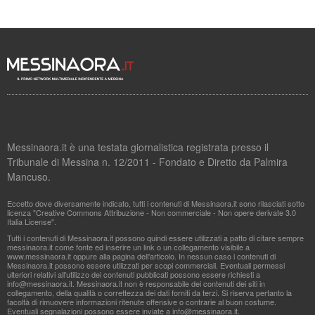
Messinaora.it è una testata giornalistica registrata presso il
Tribunale di Messina n. 12/2011 - Fondato e Diretto da Palmira
Mancuso.
Eccetto dove diversamente indicato, tutti i contenuti di Messinaora.it sono rilasciati sotto
licenza "Creative Commons Attribuzione - Non commerciale - Non opere derivate 3.0
Italia License".
Tutti i contenuti di Messinaora.it possono quindi essere utilizzati a patto di citare sempre
messinaora.it come fonte ed inserire un link o un collegamento visibile a
www.messinaora.it oppure alla pagina dell'articolo. In nessun caso i contenuti di
Messinaora.it possono essere utilizzati per scopi commerciali. Eventuali permessi
ulteriori relativi all'utilizzo dei contenuti pubblicati possono essere richiesti a
info@messinaora.it
. Messinaora.it non è responsabile dei contenuti dei siti in
collegamento, della qualità o correttezza dei dati forniti da terzi. Si riserva pertanto la
facoltà di rimuovere informazioni ritenute offensive o contrarie al buon costume.
Eventuali segnalazioni possono essere inviate a
info@messinaora.it
.