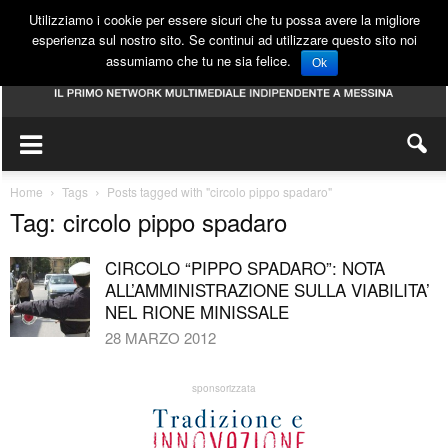
Utilizziamo i cookie per essere sicuri che tu possa avere la migliore
esperienza sul nostro sito. Se continui ad utilizzare questo sito noi
assumiamo che tu ne sia felice.
Ok
Home
Tags
Posts tagged with "circolo pippo spadaro"
Tag: circolo pippo spadaro
CIRCOLO “PIPPO SPADARO”: NOTA
ALL’AMMINISTRAZIONE SULLA VIABILITA’
NEL RIONE MINISSALE
28 MARZO 2012
sponsorizzata