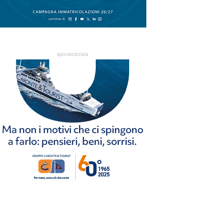
sponsorizzata