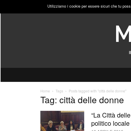
DOMENICA, 9 AGOSTO 2026
ACCEDI
PUBBLICITÀ
Utilizziamo i cookie per essere sicuri che tu poss
Home
Tags
Posts tagged with "città delle donne"
Tag: città delle donne
“La Città dell
politico locale