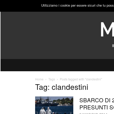
SABATO, 8 AGOSTO 2026
ACCEDI
PUBBLICITÀ
Utilizziamo i cookie per essere sicuri che tu poss
Home
Tags
Posts tagged with "clandestini"
Tag: clandestini
SBARCO DI 2
PRESUNTI S