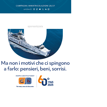
sponsorizzata