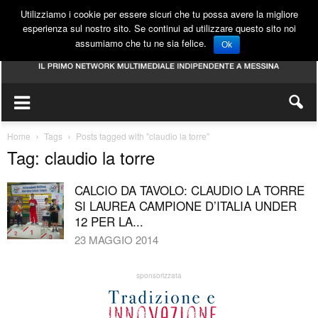
Utilizziamo i cookie per essere sicuri che tu possa avere la migliore
esperienza sul nostro sito. Se continui ad utilizzare questo sito noi
assumiamo che tu ne sia felice.
Ok
Home
Tags
Posts tagged with "claudio la torre"
Tag: claudio la torre
CALCIO DA TAVOLO: CLAUDIO LA TORRE
SI LAUREA CAMPIONE D’ITALIA UNDER
12 PER LA...
23 MAGGIO 2014
sponsorizzata