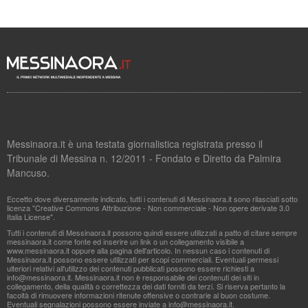
Messinaora.it è una testata giornalistica registrata presso il
Tribunale di Messina n. 12/2011 - Fondato e Diretto da Palmira
Mancuso.
Eccetto dove diversamente indicato, tutti i contenuti di Messinaora.it sono rilasciati sotto
licenza "Creative Commons Attribuzione - Non commerciale - Non opere derivate 3.0
Italia License".
Tutti i contenuti di Messinaora.it possono quindi essere utilizzati a patto di citare sempre
messinaora.it come fonte ed inserire un link o un collegamento visibile a
www.messinaora.it oppure alla pagina dell'articolo. In nessun caso i contenuti di
Messinaora.it possono essere utilizzati per scopi commerciali. Eventuali permessi
ulteriori relativi all'utilizzo dei contenuti pubblicati possono essere richiesti a
info@messinaora.it
. Messinaora.it non è responsabile dei contenuti dei siti in
collegamento, della qualità o correttezza dei dati forniti da terzi. Si riserva pertanto la
facoltà di rimuovere informazioni ritenute offensive o contrarie al buon costume.
Eventuali segnalazioni possono essere inviate a
info@messinaora.it
.