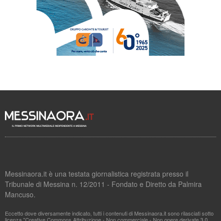
Messinaora.it è una testata giornalistica registrata presso il
Tribunale di Messina n. 12/2011 - Fondato e Diretto da Palmira
Mancuso.
Eccetto dove diversamente indicato, tutti i contenuti di Messinaora.it sono rilasciati sotto
licenza "Creative Commons Attribuzione - Non commerciale - Non opere derivate 3.0