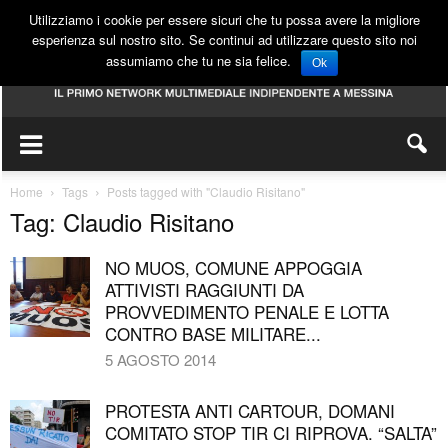
Utilizziamo i cookie per essere sicuri che tu possa avere la migliore
esperienza sul nostro sito. Se continui ad utilizzare questo sito noi
assumiamo che tu ne sia felice.
Ok
Home
Tags
Posts tagged with "Claudio Risitano"
Tag: Claudio Risitano
NO MUOS, COMUNE APPOGGIA
ATTIVISTI RAGGIUNTI DA
PROVVEDIMENTO PENALE E LOTTA
CONTRO BASE MILITARE...
5 AGOSTO 2014
PROTESTA ANTI CARTOUR, DOMANI
COMITATO STOP TIR CI RIPROVA. “SALTA”