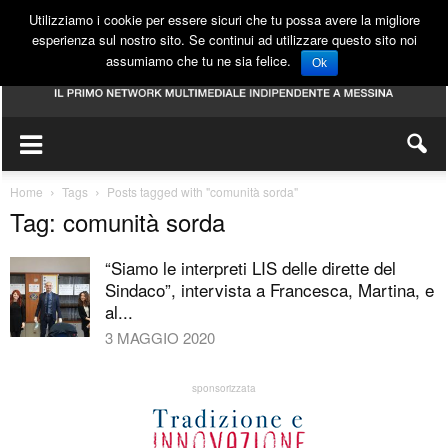
Utilizziamo i cookie per essere sicuri che tu possa avere la migliore
esperienza sul nostro sito. Se continui ad utilizzare questo sito noi
assumiamo che tu ne sia felice.
Ok
Home
Tags
Posts tagged with "comunità sorda"
Tag: comunità sorda
“Siamo le interpreti LIS delle dirette del
Sindaco”, intervista a Francesca, Martina, e
al...
3 MAGGIO 2020
sponsorizzata