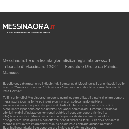
Messinaora.it è una testata giornalistica registrata presso il
Tribunale di Messina n. 12/2011 - Fondato e Diretto da Palmira
Mancuso.
Eccetto dove diversamente indicato, tutti i contenuti di Messinaora.it sono rilasciati sotto
licenza "Creative Commons Attribuzione - Non commerciale - Non opere derivate 3.0
Italia License".
Tutti i contenuti di Messinaora.it possono quindi essere utilizzati a patto di citare sempre
messinaora.it come fonte ed inserire un link o un collegamento visibile a
www.messinaora.it oppure alla pagina dell'articolo. In nessun caso i contenuti di
Messinaora.it possono essere utilizzati per scopi commerciali. Eventuali permessi
ulteriori relativi all'utilizzo dei contenuti pubblicati possono essere richiesti a
info@messinaora.it
. Messinaora.it non è responsabile dei contenuti dei siti in
collegamento, della qualità o correttezza dei dati forniti da terzi. Si riserva pertanto la
facoltà di rimuovere informazioni ritenute offensive o contrarie al buon costume.
Eventuali segnalazioni possono essere inviate a
info@messinaora.it
.