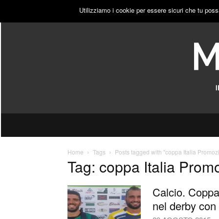
GIOVEDÌ, 6 AGOSTO 2026
ACCEDI
PUBBLICITÀ
Utilizziamo i cookie per essere sicuri che tu poss
Home
Tags
Posts tagged with "coppa Italia Promo
Tag: coppa Italia Pro
Calcio. Coppa
nel derby con