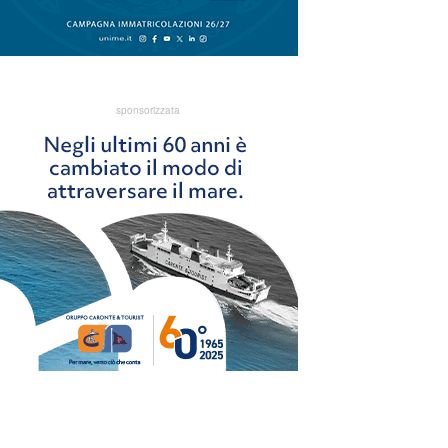
sponsorizzata