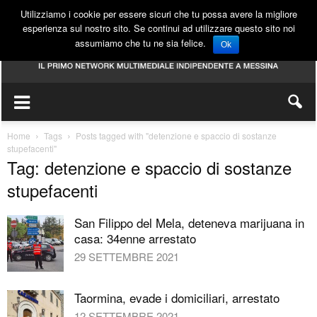
Utilizziamo i cookie per essere sicuri che tu possa avere la migliore
esperienza sul nostro sito. Se continui ad utilizzare questo sito noi
assumiamo che tu ne sia felice.
Ok
Home
Tags
Posts tagged with "detenzione e spaccio di sostanze
stupefacenti"
Tag: detenzione e spaccio di sostanze
stupefacenti
San Filippo del Mela, deteneva marijuana in
casa: 34enne arrestato
29 SETTEMBRE 2021
Taormina, evade i domiciliari, arrestato
12 SETTEMBRE 2021