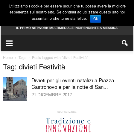
Utilizziamo i cookie per essere sicuri che tu possa avere la migliore
esperienza sul nostro sito. Se continui ad utilizzare questo sito noi
assumiamo che tu ne sia felice.
Ok
Home
Tags
Posts tagged with "divieti Festività"
Tag: divieti Festività
Divieti per gli eventi natalizi a Piazza
Castronovo e per la notte di San...
21 DICEMBRE 2017
sponsorizzata