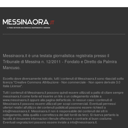
Messinaora.it è una testata giornalistica registrata presso il
Tribunale di Messina n. 12/2011 - Fondato e Diretto da Palmira
Mancuso.
Eccetto dove diversamente indicato, tutti i contenuti di Messinaora.it sono rilasciati sotto
licenza "Creative Commons Attribuzione - Non commerciale - Non opere derivate 3.0
Italia License".
Tutti i contenuti di Messinaora.it possono quindi essere utilizzati a patto di citare sempre
messinaora.it come fonte ed inserire un link o un collegamento visibile a
www.messinaora.it oppure alla pagina dell'articolo. In nessun caso i contenuti di
Messinaora.it possono essere utilizzati per scopi commerciali. Eventuali permessi
ulteriori relativi all'utilizzo dei contenuti pubblicati possono essere richiesti a
info@messinaora.it
. Messinaora.it non è responsabile dei contenuti dei siti in
collegamento, della qualità o correttezza dei dati forniti da terzi. Si riserva pertanto la
facoltà di rimuovere informazioni ritenute offensive o contrarie al buon costume.
Eventuali segnalazioni possono essere inviate a
info@messinaora.it
.