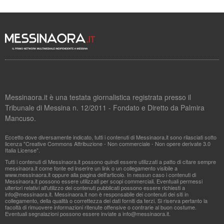
Messinaora.it è una testata giornalistica registrata presso il
Tribunale di Messina n. 12/2011 - Fondato e Diretto da Palmira
Mancuso.
Eccetto dove diversamente indicato, tutti i contenuti di Messinaora.it sono rilasciati sotto
licenza "Creative Commons Attribuzione - Non commerciale - Non opere derivate 3.0
Italia License".
Tutti i contenuti di Messinaora.it possono quindi essere utilizzati a patto di citare sempre
messinaora.it come fonte ed inserire un link o un collegamento visibile a
www.messinaora.it oppure alla pagina dell'articolo. In nessun caso i contenuti di
Messinaora.it possono essere utilizzati per scopi commerciali. Eventuali permessi
ulteriori relativi all'utilizzo dei contenuti pubblicati possono essere richiesti a
info@messinaora.it
. Messinaora.it non è responsabile dei contenuti dei siti in
collegamento, della qualità o correttezza dei dati forniti da terzi. Si riserva pertanto la
facoltà di rimuovere informazioni ritenute offensive o contrarie al buon costume.
Eventuali segnalazioni possono essere inviate a
info@messinaora.it
.