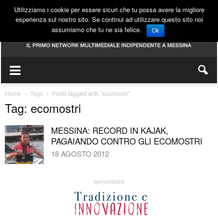
Utilizziamo i cookie per essere sicuri che tu possa avere la migliore
esperienza sul nostro sito. Se continui ad utilizzare questo sito noi
assumiamo che tu ne sia felice.
Ok
Home
Tags
Posts tagged with "ecomostri"
Tag: ecomostri
MESSINA: RECORD IN KAJAK,
PAGAIANDO CONTRO GLI ECOMOSTRI
18 AGOSTO 2012
sponsorizzata