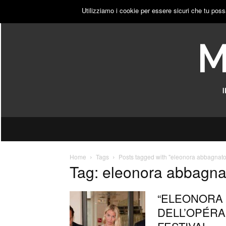
VENERDÌ, 7 AGOSTO 2026
ACCEDI
PUBBLICITÀ
Utilizziamo i cookie per essere sicuri che tu poss
Home
Tags
Posts tagged with "eleonora abbagnato
Tag: eleonora abbagna
“ELEONORA 
DELL’OPÉRA 