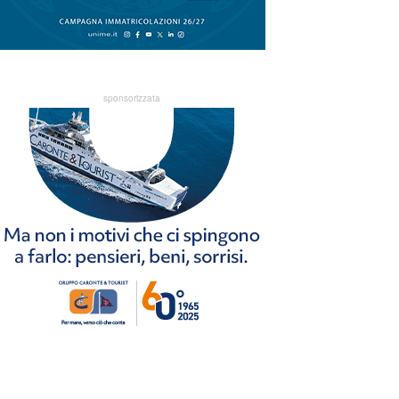
sponsorizzata