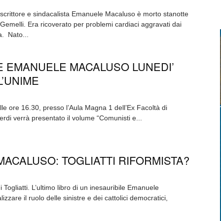
co, scrittore e sindacalista Emanuele Macaluso è morto stanotte
emelli. Era ricoverato per problemi cardiaci aggravati dai
. Nato...
E EMANUELE MACALUSO LUNEDI’
L’UNIME
lle ore 16.30, presso l’Aula Magna 1 dell’Ex Facoltà di
erdi verrà presentato il volume “Comunisti e...
ACALUSO: TOGLIATTI RIFORMISTA?
 Togliatti. L’ultimo libro di un inesauribile Emanuele
zzare il ruolo delle sinistre e dei cattolici democratici,