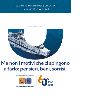
sponsorizzata