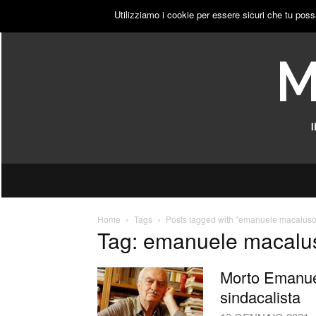
GIOVEDÌ, 6 AGOSTO 2026
ACCEDI
PUBBLICITÀ
Utilizziamo i cookie per essere sicuri che tu poss
Home
Tags
Posts tagged with "emanuele macaluso
Tag: emanuele macalu
Morto Emanuel
sindacalista