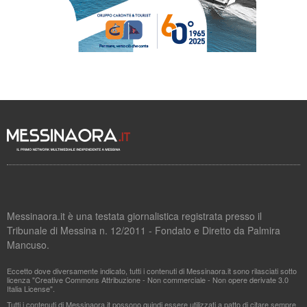
Messinaora.it è una testata giornalistica registrata presso il
Tribunale di Messina n. 12/2011 - Fondato e Diretto da Palmira
Mancuso.
Eccetto dove diversamente indicato, tutti i contenuti di Messinaora.it sono rilasciati sotto
licenza "Creative Commons Attribuzione - Non commerciale - Non opere derivate 3.0
Italia License".
Tutti i contenuti di Messinaora.it possono quindi essere utilizzati a patto di citare sempre