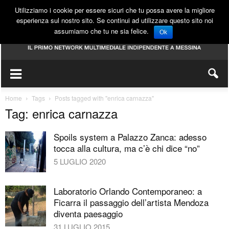
Utilizziamo i cookie per essere sicuri che tu possa avere la migliore
esperienza sul nostro sito. Se continui ad utilizzare questo sito noi
assumiamo che tu ne sia felice.
Ok
Home
Tags
Posts tagged with "enrica carnazza"
Tag: enrica carnazza
Spoils system a Palazzo Zanca: adesso
tocca alla cultura, ma c’è chi dice “no”
5 LUGLIO 2020
Laboratorio Orlando Contemporaneo: a
Ficarra il passaggio dell’artista Mendoza
diventa paesaggio
31 LUGLIO 2015