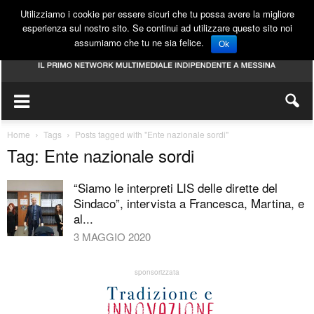
Utilizziamo i cookie per essere sicuri che tu possa avere la migliore
esperienza sul nostro sito. Se continui ad utilizzare questo sito noi
assumiamo che tu ne sia felice.
Ok
Home
Tags
Posts tagged with "Ente nazionale sordi"
Tag: Ente nazionale sordi
“Siamo le interpreti LIS delle dirette del
Sindaco”, intervista a Francesca, Martina, e
al...
3 MAGGIO 2020
sponsorizzata