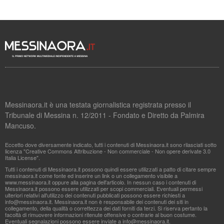
Messinaora.it è una testata giornalistica registrata presso il
Tribunale di Messina n. 12/2011 - Fondato e Diretto da Palmira
Mancuso.
Eccetto dove diversamente indicato, tutti i contenuti di Messinaora.it sono rilasciati sotto
licenza "Creative Commons Attribuzione - Non commerciale - Non opere derivate 3.0
Italia License".
Tutti i contenuti di Messinaora.it possono quindi essere utilizzati a patto di citare sempre
messinaora.it come fonte ed inserire un link o un collegamento visibile a
www.messinaora.it oppure alla pagina dell'articolo. In nessun caso i contenuti di
Messinaora.it possono essere utilizzati per scopi commerciali. Eventuali permessi
ulteriori relativi all'utilizzo dei contenuti pubblicati possono essere richiesti a
info@messinaora.it
. Messinaora.it non è responsabile dei contenuti dei siti in
collegamento, della qualità o correttezza dei dati forniti da terzi. Si riserva pertanto la
facoltà di rimuovere informazioni ritenute offensive o contrarie al buon costume.
Eventuali segnalazioni possono essere inviate a
info@messinaora.it
.