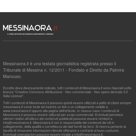
Messinaora.it è una testata giornalistica registrata presso il
Tribunale di Messina n. 12/2011 - Fondato e Diretto da Palmira
Mancuso.
Eccetto dove diversamente indicato, tutti i contenuti di Messinaora.it sono rilasciati sotto
licenza "Creative Commons Attribuzione - Non commerciale - Non opere derivate 3.0
Italia License".
Tutti i contenuti di Messinaora.it possono quindi essere utilizzati a patto di citare sempre
messinaora.it come fonte ed inserire un link o un collegamento visibile a
www.messinaora.it oppure alla pagina dell'articolo. In nessun caso i contenuti di
Messinaora.it possono essere utilizzati per scopi commerciali. Eventuali permessi
ulteriori relativi all'utilizzo dei contenuti pubblicati possono essere richiesti a
info@messinaora.it
. Messinaora.it non è responsabile dei contenuti dei siti in
collegamento, della qualità o correttezza dei dati forniti da terzi. Si riserva pertanto la
facoltà di rimuovere informazioni ritenute offensive o contrarie al buon costume.
Eventuali segnalazioni possono essere inviate a
info@messinaora.it
.