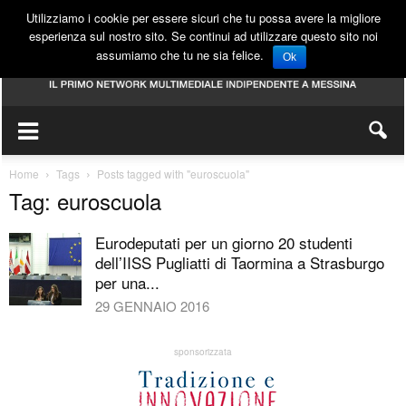
Utilizziamo i cookie per essere sicuri che tu possa avere la migliore
esperienza sul nostro sito. Se continui ad utilizzare questo sito noi
assumiamo che tu ne sia felice.
Ok
Home
Tags
Posts tagged with "euroscuola"
Tag: euroscuola
Eurodeputati per un giorno 20 studenti
dell’IISS Pugliatti di Taormina a Strasburgo
per una...
29 GENNAIO 2016
sponsorizzata