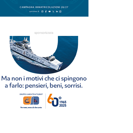
sponsorizzata