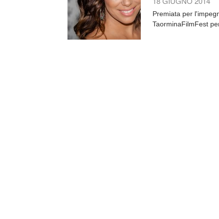
18 GIUGNO 2014
Premiata per l'impegn
TaorminaFilmFest per r