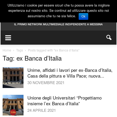
Utilizziamo i cookie per essere sicuri che tu possa avere la migliore
esperienza sul nostro sito. Se continui ad utilizzare questo sito noi
assumiamo che tu ne sia felice.
Ok
Home
Tags
Posts tagged with "ex Banca d’Italia"
Tag: ex Banca d’Italia
Unime, affidati i lavori per ex-Banca d’Italia,
Casa della pittura e Villa Pace; nuova...
30 NOVEMBRE 2021
Unione degli Universitari “Progettiamo
insieme l’ex Banca d’Italia”
24 APRILE 2021