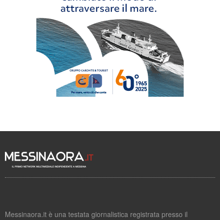
Messinaora.it è una testata giornalistica registrata presso il