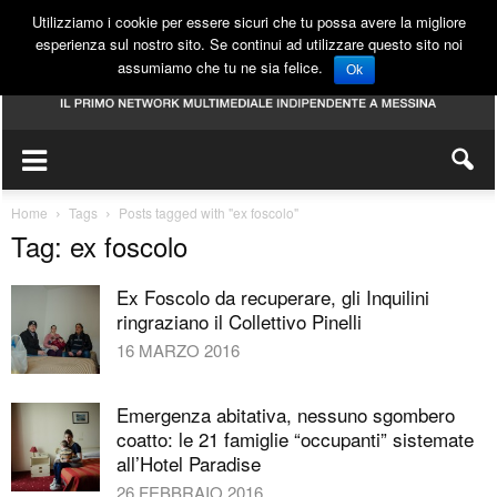
Utilizziamo i cookie per essere sicuri che tu possa avere la migliore
esperienza sul nostro sito. Se continui ad utilizzare questo sito noi
assumiamo che tu ne sia felice.
Ok
Home
Tags
Posts tagged with "ex foscolo"
Tag: ex foscolo
Ex Foscolo da recuperare, gli Inquilini
ringraziano il Collettivo Pinelli
16 MARZO 2016
Emergenza abitativa, nessuno sgombero
coatto: le 21 famiglie “occupanti” sistemate
all’Hotel Paradise
26 FEBBRAIO 2016