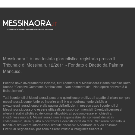
Messinaora.it è una testata giornalistica registrata presso il
Tribunale di Messina n. 12/2011 - Fondato e Diretto da Palmira
Mancuso.
Eccetto dove diversamente indicato, tutti i contenuti di Messinaora.it sono rilasciati sotto
licenza "Creative Commons Attribuzione - Non commerciale - Non opere derivate 3.0
Italia License".
Tutti i contenuti di Messinaora.it possono quindi essere utilizzati a patto di citare sempre
messinaora.it come fonte ed inserire un link o un collegamento visibile a
www.messinaora.it oppure alla pagina dell'articolo. In nessun caso i contenuti di
Messinaora.it possono essere utilizzati per scopi commerciali. Eventuali permessi
ulteriori relativi all'utilizzo dei contenuti pubblicati possono essere richiesti a
info@messinaora.it
. Messinaora.it non è responsabile dei contenuti dei siti in
collegamento, della qualità o correttezza dei dati forniti da terzi. Si riserva pertanto la
facoltà di rimuovere informazioni ritenute offensive o contrarie al buon costume.
Eventuali segnalazioni possono essere inviate a
info@messinaora.it
.