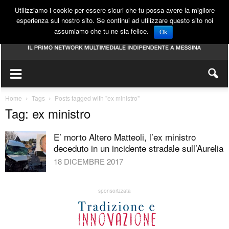
Utilizziamo i cookie per essere sicuri che tu possa avere la migliore
esperienza sul nostro sito. Se continui ad utilizzare questo sito noi
assumiamo che tu ne sia felice.
Ok
Home
Tags
Posts tagged with "ex ministro"
Tag: ex ministro
E’ morto Altero Matteoli, l’ex ministro
deceduto in un incidente stradale sull’Aurelia
18 DICEMBRE 2017
sponsorizzata