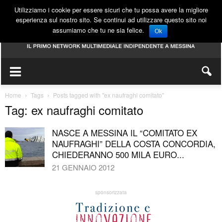
Utilizziamo i cookie per essere sicuri che tu possa avere la migliore
esperienza sul nostro sito. Se continui ad utilizzare questo sito noi
assumiamo che tu ne sia felice.
Ok
Home
Tags
Posts tagged with "ex naufraghi comitato"
Tag: ex naufraghi comitato
NASCE A MESSINA IL “COMITATO EX
NAUFRAGHI” DELLA COSTA CONCORDIA,
CHIEDERANNO 500 MILA EURO...
21 GENNAIO 2012
sponsorizzata