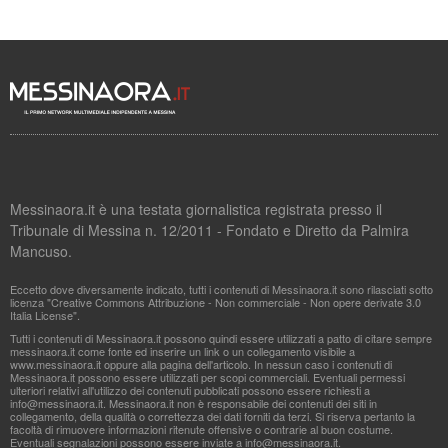
Messinaora.it è una testata giornalistica registrata presso il
Tribunale di Messina n. 12/2011 - Fondato e Diretto da Palmira
Mancuso.
Eccetto dove diversamente indicato, tutti i contenuti di Messinaora.it sono rilasciati sotto
licenza "Creative Commons Attribuzione - Non commerciale - Non opere derivate 3.0
Italia License".
Tutti i contenuti di Messinaora.it possono quindi essere utilizzati a patto di citare sempre
messinaora.it come fonte ed inserire un link o un collegamento visibile a
www.messinaora.it oppure alla pagina dell'articolo. In nessun caso i contenuti di
Messinaora.it possono essere utilizzati per scopi commerciali. Eventuali permessi
ulteriori relativi all'utilizzo dei contenuti pubblicati possono essere richiesti a
info@messinaora.it
. Messinaora.it non è responsabile dei contenuti dei siti in
collegamento, della qualità o correttezza dei dati forniti da terzi. Si riserva pertanto la
facoltà di rimuovere informazioni ritenute offensive o contrarie al buon costume.
Eventuali segnalazioni possono essere inviate a
info@messinaora.it
.