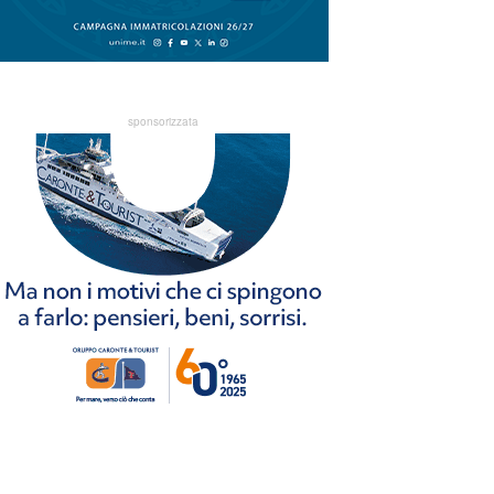
sponsorizzata