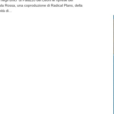
negli uffici di Palazzo dei Leoni le riprese del
la Rossa, una coproduzione di Radical Plans, della
tà di...