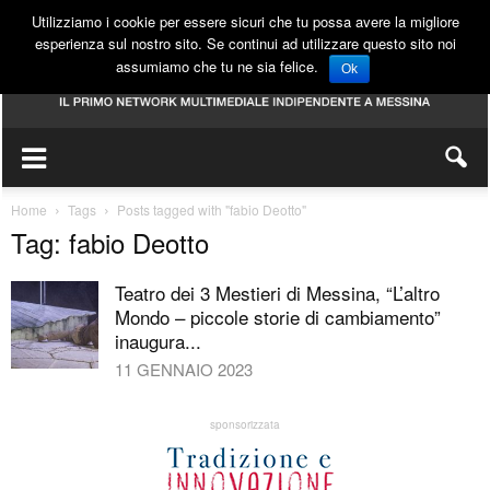
Utilizziamo i cookie per essere sicuri che tu possa avere la migliore
esperienza sul nostro sito. Se continui ad utilizzare questo sito noi
assumiamo che tu ne sia felice.
Ok
Home
Tags
Posts tagged with "fabio Deotto"
Tag: fabio Deotto
Teatro dei 3 Mestieri di Messina, “L’altro
Mondo – piccole storie di cambiamento”
inaugura...
11 GENNAIO 2023
sponsorizzata