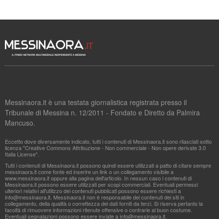
Messinaora.it è una testata giornalistica registrata presso il
Tribunale di Messina n. 12/2011 - Fondato e Diretto da Palmira
Mancuso.
Eccetto dove diversamente indicato, tutti i contenuti di Messinaora.it sono rilasciati sotto
licenza "Creative Commons Attribuzione - Non commerciale - Non opere derivate 3.0
Italia License".
Tutti i contenuti di Messinaora.it possono quindi essere utilizzati a patto di citare sempre
messinaora.it come fonte ed inserire un link o un collegamento visibile a
www.messinaora.it oppure alla pagina dell'articolo. In nessun caso i contenuti di
Messinaora.it possono essere utilizzati per scopi commerciali. Eventuali permessi
ulteriori relativi all'utilizzo dei contenuti pubblicati possono essere richiesti a
info@messinaora.it
. Messinaora.it non è responsabile dei contenuti dei siti in
collegamento, della qualità o correttezza dei dati forniti da terzi. Si riserva pertanto la
facoltà di rimuovere informazioni ritenute offensive o contrarie al buon costume.
Eventuali segnalazioni possono essere inviate a
info@messinaora.it
.