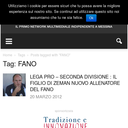
Utilizziamo i cookie per essere sicuri che tu possa avere la migliore
esperienza sul nostro sito. Se continui ad utilizzare questo sito noi
assumiamo che tu ne sia felice.
Ok
Home
Tags
Posts tagged with "FANO"
Tag: FANO
LEGA PRO – SECONDA DIVISIONE : IL
FIGLIO DI ZEMAN NUOVO ALLENATORE
DEL FANO
20 MARZO 2012
sponsorizzata