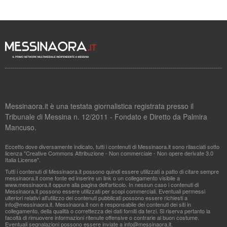
Messinaora.it è una testata giornalistica registrata presso il
Tribunale di Messina n. 12/2011 - Fondato e Diretto da Palmira
Mancuso.
Eccetto dove diversamente indicato, tutti i contenuti di Messinaora.it sono rilasciati sotto
licenza "Creative Commons Attribuzione - Non commerciale - Non opere derivate 3.0
Italia License".
Tutti i contenuti di Messinaora.it possono quindi essere utilizzati a patto di citare sempre
messinaora.it come fonte ed inserire un link o un collegamento visibile a
www.messinaora.it oppure alla pagina dell'articolo. In nessun caso i contenuti di
Messinaora.it possono essere utilizzati per scopi commerciali. Eventuali permessi
ulteriori relativi all'utilizzo dei contenuti pubblicati possono essere richiesti a
info@messinaora.it
. Messinaora.it non è responsabile dei contenuti dei siti in
collegamento, della qualità o correttezza dei dati forniti da terzi. Si riserva pertanto la
facoltà di rimuovere informazioni ritenute offensive o contrarie al buon costume.
Eventuali segnalazioni possono essere inviate a
info@messinaora.it
.