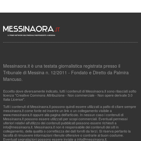
Messinaora.it è una testata giornalistica registrata presso il
Tribunale di Messina n. 12/2011 - Fondato e Diretto da Palmira
Mancuso.
Eccetto dove diversamente indicato, tutti i contenuti di Messinaora.it sono rilasciati sotto
licenza "Creative Commons Attribuzione - Non commerciale - Non opere derivate 3.0
Italia License".
Tutti i contenuti di Messinaora.it possono quindi essere utilizzati a patto di citare sempre
messinaora.it come fonte ed inserire un link o un collegamento visibile a
www.messinaora.it oppure alla pagina dell'articolo. In nessun caso i contenuti di
Messinaora.it possono essere utilizzati per scopi commerciali. Eventuali permessi
ulteriori relativi all'utilizzo dei contenuti pubblicati possono essere richiesti a
info@messinaora.it
. Messinaora.it non è responsabile dei contenuti dei siti in
collegamento, della qualità o correttezza dei dati forniti da terzi. Si riserva pertanto la
facoltà di rimuovere informazioni ritenute offensive o contrarie al buon costume.
Eventuali segnalazioni possono essere inviate a
info@messinaora.it
.