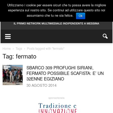
Utilizziamo i cookie per essere sicuri che tu possa avere la migliore
esperienza sul nostro sito. Se continui ad utilizzare questo sito noi
assumiamo che tu ne sia felice.
Ok
Home
Tags
Posts tagged with "fermato"
Tag: fermato
SBARCO 309 PROFUGHI SIRIANI,
FERMATO POSSIBILE SCAFISTA: E’ UN
32ENNE EGIZIANO
30 AGOSTO 2014
sponsorizzata