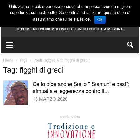
Utilizziamo i cookie per essere sicuri che tu possa avere la migliore
esperienza sul nostro sito. Se continui ad utilizzare questo sito noi
assumiamo che tu ne sia felice.
Ok
Home
Tags
Posts tagged with "figghi di greci"
Tag: figghi di greci
Ce lo dice anche Stello ” Stamuni e casi”;
simpatia e leggerezza contro il...
13 MARZO 2020
sponsorizzata