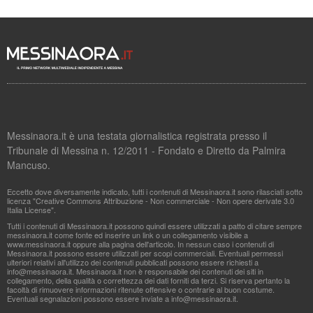
Messinaora.it è una testata giornalistica registrata presso il
Tribunale di Messina n. 12/2011 - Fondato e Diretto da Palmira
Mancuso.
Eccetto dove diversamente indicato, tutti i contenuti di Messinaora.it sono rilasciati sotto
licenza "Creative Commons Attribuzione - Non commerciale - Non opere derivate 3.0
Italia License".
Tutti i contenuti di Messinaora.it possono quindi essere utilizzati a patto di citare sempre
messinaora.it come fonte ed inserire un link o un collegamento visibile a
www.messinaora.it oppure alla pagina dell'articolo. In nessun caso i contenuti di
Messinaora.it possono essere utilizzati per scopi commerciali. Eventuali permessi
ulteriori relativi all'utilizzo dei contenuti pubblicati possono essere richiesti a
info@messinaora.it
. Messinaora.it non è responsabile dei contenuti dei siti in
collegamento, della qualità o correttezza dei dati forniti da terzi. Si riserva pertanto la
facoltà di rimuovere informazioni ritenute offensive o contrarie al buon costume.
Eventuali segnalazioni possono essere inviate a
info@messinaora.it
.