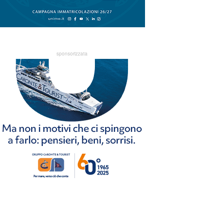
sponsorizzata