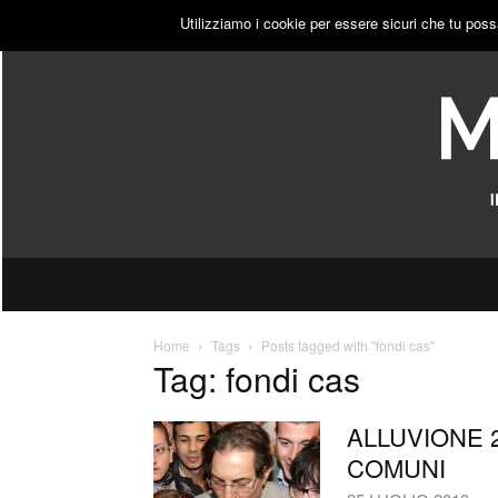
LUNEDÌ, 10 AGOSTO 2026
ACCEDI
PUBBLICITÀ
Utilizziamo i cookie per essere sicuri che tu poss
Home
Tags
Posts tagged with "fondi cas"
Tag: fondi cas
ALLUVIONE 2
COMUNI