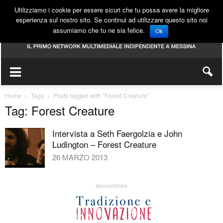
Utilizziamo i cookie per essere sicuri che tu possa avere la migliore
esperienza sul nostro sito. Se continui ad utilizzare questo sito noi
assumiamo che tu ne sia felice.
Ok
Home
Tags
Posts tagged with "Forest Creature"
Tag: Forest Creature
Intervista a Seth Faergolzia e John
Ludington – Forest Creature
26 MARZO 2013
sponsorizzata