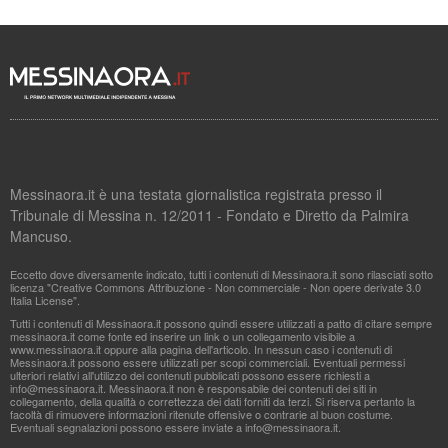
Messinaora.it è una testata giornalistica registrata presso il
Tribunale di Messina n. 12/2011 - Fondato e Diretto da Palmira
Mancuso.
Eccetto dove diversamente indicato, tutti i contenuti di Messinaora.it sono rilasciati sotto
licenza "Creative Commons Attribuzione - Non commerciale - Non opere derivate 3.0
Italia License".
Tutti i contenuti di Messinaora.it possono quindi essere utilizzati a patto di citare sempre
messinaora.it come fonte ed inserire un link o un collegamento visibile a
www.messinaora.it oppure alla pagina dell'articolo. In nessun caso i contenuti di
Messinaora.it possono essere utilizzati per scopi commerciali. Eventuali permessi
ulteriori relativi all'utilizzo dei contenuti pubblicati possono essere richiesti a
info@messinaora.it
. Messinaora.it non è responsabile dei contenuti dei siti in
collegamento, della qualità o correttezza dei dati forniti da terzi. Si riserva pertanto la
facoltà di rimuovere informazioni ritenute offensive o contrarie al buon costume.
Eventuali segnalazioni possono essere inviate a
info@messinaora.it
.