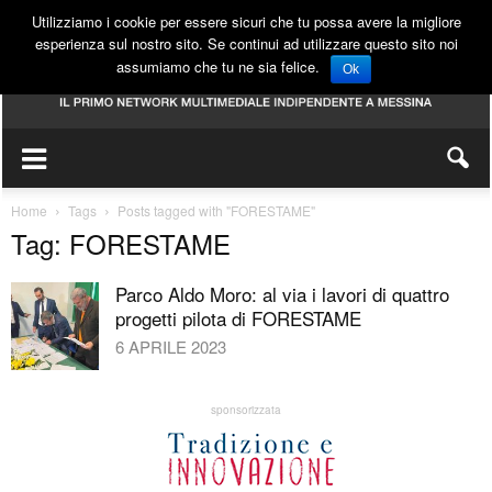
Utilizziamo i cookie per essere sicuri che tu possa avere la migliore
esperienza sul nostro sito. Se continui ad utilizzare questo sito noi
assumiamo che tu ne sia felice.
Ok
Home
Tags
Posts tagged with "FORESTAME"
Tag: FORESTAME
Parco Aldo Moro: al via i lavori di quattro
progetti pilota di FORESTAME
6 APRILE 2023
sponsorizzata