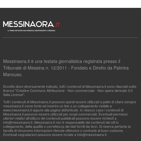
Messinaora.it è una testata giornalistica registrata presso il
Tribunale di Messina n. 12/2011 - Fondato e Diretto da Palmira
Mancuso.
Eccetto dove diversamente indicato, tutti i contenuti di Messinaora.it sono rilasciati sotto
licenza "Creative Commons Attribuzione - Non commerciale - Non opere derivate 3.0
Italia License".
Tutti i contenuti di Messinaora.it possono quindi essere utilizzati a patto di citare sempre
messinaora.it come fonte ed inserire un link o un collegamento visibile a
www.messinaora.it oppure alla pagina dell'articolo. In nessun caso i contenuti di
Messinaora.it possono essere utilizzati per scopi commerciali. Eventuali permessi
ulteriori relativi all'utilizzo dei contenuti pubblicati possono essere richiesti a
info@messinaora.it
. Messinaora.it non è responsabile dei contenuti dei siti in
collegamento, della qualità o correttezza dei dati forniti da terzi. Si riserva pertanto la
facoltà di rimuovere informazioni ritenute offensive o contrarie al buon costume.
Eventuali segnalazioni possono essere inviate a
info@messinaora.it
.