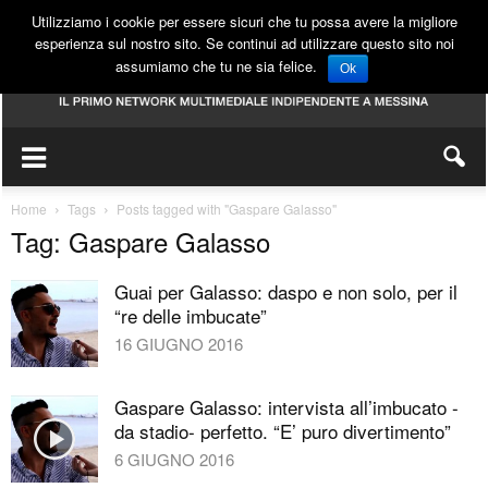
Utilizziamo i cookie per essere sicuri che tu possa avere la migliore
esperienza sul nostro sito. Se continui ad utilizzare questo sito noi
assumiamo che tu ne sia felice.
Ok
Home
Tags
Posts tagged with "Gaspare Galasso"
Tag: Gaspare Galasso
Guai per Galasso: daspo e non solo, per il
“re delle imbucate”
16 GIUGNO 2016
Gaspare Galasso: intervista all’imbucato -
da stadio- perfetto. “E’ puro divertimento”
6 GIUGNO 2016