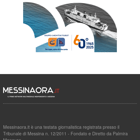
Messinaora.it è una testata giornalistica registrata presso il
Tribunale di Messina n. 12/2011 - Fondato e Diretto da Palmira
Mancuso.