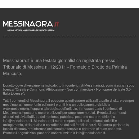
Messinaora.it è una testata giornalistica registrata presso il
Tribunale di Messina n. 12/2011 - Fondato e Diretto da Palmira
Mancuso.
Eccetto dove diversamente indicato, tutti i contenuti di Messinaora.it sono rilasciati sotto
licenza "Creative Commons Attribuzione - Non commerciale - Non opere derivate 3.0
Italia License".
Tutti i contenuti di Messinaora.it possono quindi essere utilizzati a patto di citare sempre
messinaora.it come fonte ed inserire un link o un collegamento visibile a
www.messinaora.it oppure alla pagina dell'articolo. In nessun caso i contenuti di
Messinaora.it possono essere utilizzati per scopi commerciali. Eventuali permessi
ulteriori relativi all'utilizzo dei contenuti pubblicati possono essere richiesti a
info@messinaora.it
. Messinaora.it non è responsabile dei contenuti dei siti in
collegamento, della qualità o correttezza dei dati forniti da terzi. Si riserva pertanto la
facoltà di rimuovere informazioni ritenute offensive o contrarie al buon costume.
Eventuali segnalazioni possono essere inviate a
info@messinaora.it
.