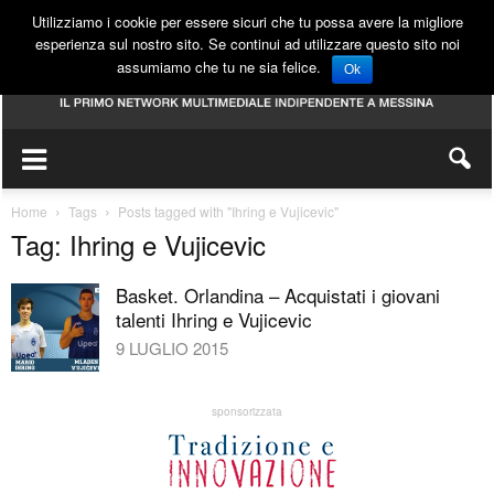
Utilizziamo i cookie per essere sicuri che tu possa avere la migliore
esperienza sul nostro sito. Se continui ad utilizzare questo sito noi
assumiamo che tu ne sia felice.
Ok
Home
Tags
Posts tagged with "Ihring e Vujicevic"
Tag: Ihring e Vujicevic
Basket. Orlandina – Acquistati i giovani
talenti Ihring e Vujicevic
9 LUGLIO 2015
sponsorizzata