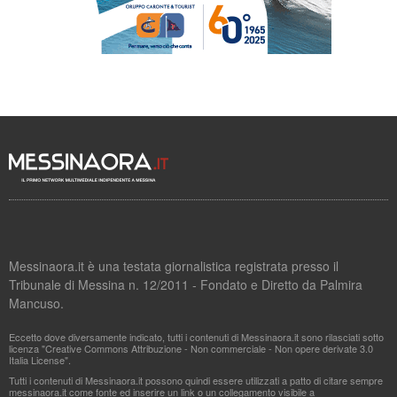
Messinaora.it è una testata giornalistica registrata presso il
Tribunale di Messina n. 12/2011 - Fondato e Diretto da Palmira
Mancuso.
Eccetto dove diversamente indicato, tutti i contenuti di Messinaora.it sono rilasciati sotto
licenza "Creative Commons Attribuzione - Non commerciale - Non opere derivate 3.0
Italia License".
Tutti i contenuti di Messinaora.it possono quindi essere utilizzati a patto di citare sempre
messinaora.it come fonte ed inserire un link o un collegamento visibile a