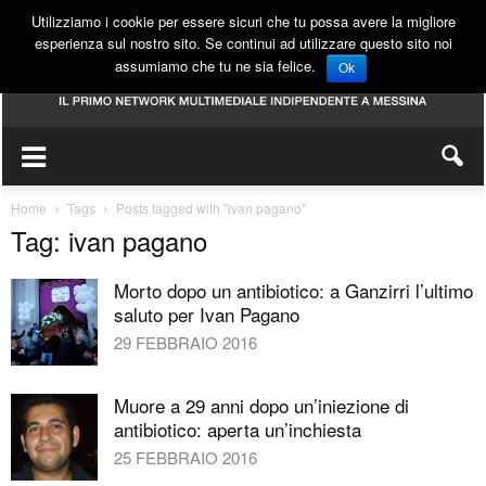
Utilizziamo i cookie per essere sicuri che tu possa avere la migliore
esperienza sul nostro sito. Se continui ad utilizzare questo sito noi
assumiamo che tu ne sia felice.
Ok
Home
Tags
Posts tagged with "ivan pagano"
Tag: ivan pagano
Morto dopo un antibiotico: a Ganzirri l’ultimo
saluto per Ivan Pagano
29 FEBBRAIO 2016
Muore a 29 anni dopo un’iniezione di
antibiotico: aperta un’inchiesta
25 FEBBRAIO 2016