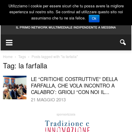
Utilizziamo i cookie per essere sicuri che tu possa avere la migliore
esperienza sul nostro sito. Se continui ad utilizzare questo sito noi
assumiamo che tu ne sia felice.
Ok
Home
Tags
Posts tagged with "la farfalla"
Tag: la farfalla
LE “CRITICHE COSTRUTTIVE” DELLA
FARFALLA, CHE VOLA INCONTRO A
CALABRO’: GRIOLI “CON NOI IL...
21 MAGGIO 2013
sponsorizzata