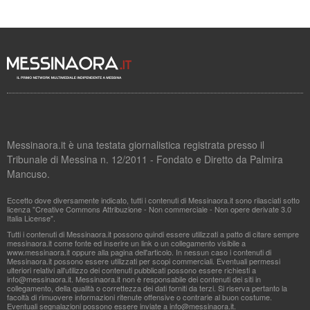
Messinaora.it è una testata giornalistica registrata presso il
Tribunale di Messina n. 12/2011 - Fondato e Diretto da Palmira
Mancuso.
Eccetto dove diversamente indicato, tutti i contenuti di Messinaora.it sono rilasciati sotto
licenza "Creative Commons Attribuzione - Non commerciale - Non opere derivate 3.0
Italia License".
Tutti i contenuti di Messinaora.it possono quindi essere utilizzati a patto di citare sempre
messinaora.it come fonte ed inserire un link o un collegamento visibile a
www.messinaora.it oppure alla pagina dell'articolo. In nessun caso i contenuti di
Messinaora.it possono essere utilizzati per scopi commerciali. Eventuali permessi
ulteriori relativi all'utilizzo dei contenuti pubblicati possono essere richiesti a
info@messinaora.it
. Messinaora.it non è responsabile dei contenuti dei siti in
collegamento, della qualità o correttezza dei dati forniti da terzi. Si riserva pertanto la
facoltà di rimuovere informazioni ritenute offensive o contrarie al buon costume.
Eventuali segnalazioni possono essere inviate a
info@messinaora.it
.