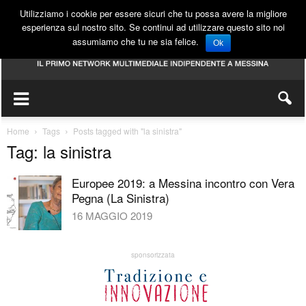
Utilizziamo i cookie per essere sicuri che tu possa avere la migliore
esperienza sul nostro sito. Se continui ad utilizzare questo sito noi
assumiamo che tu ne sia felice.
Ok
Home
Tags
Posts tagged with "la sinistra"
Tag: la sinistra
Europee 2019: a Messina incontro con Vera
Pegna (La Sinistra)
16 MAGGIO 2019
sponsorizzata