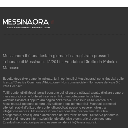
Messinaora.it è una testata giornalistica registrata presso il
Tribunale di Messina n. 12/2011 - Fondato e Diretto da Palmira
Mancuso.
Eccetto dove diversamente indicato, tutti i contenuti di Messinaora.it sono rilasciati sotto
licenza "Creative Commons Attribuzione - Non commerciale - Non opere derivate 3.0
Italia License".
Tutti i contenuti di Messinaora.it possono quindi essere utilizzati a patto di citare sempre
messinaora.it come fonte ed inserire un link o un collegamento visibile a
www.messinaora.it oppure alla pagina dell'articolo. In nessun caso i contenuti di
Messinaora.it possono essere utilizzati per scopi commerciali. Eventuali permessi
ulteriori relativi all'utilizzo dei contenuti pubblicati possono essere richiesti a
info@messinaora.it
. Messinaora.it non è responsabile dei contenuti dei siti in
collegamento, della qualità o correttezza dei dati forniti da terzi. Si riserva pertanto la
facoltà di rimuovere informazioni ritenute offensive o contrarie al buon costume.
Eventuali segnalazioni possono essere inviate a
info@messinaora.it
.