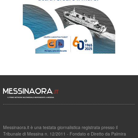
Messinaora.it è una testata giornalistica registrata presso il
Tribunale di Messina n. 12/2011 - Fondato e Diretto da Palmira