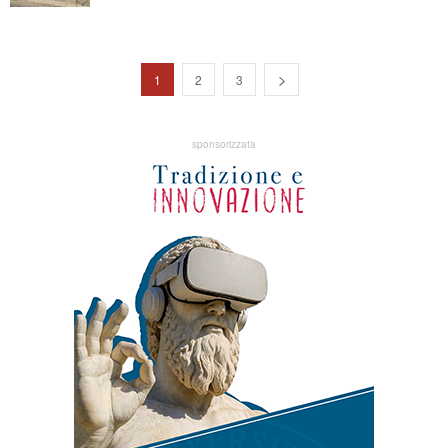
1
2
3
sponsorizzata