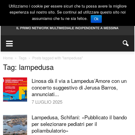
Utilizziamo i cookie per essere sicuri che tu possa avere la migliore
esperienza sul nostro sito. Se continui ad utilizzare questo sito noi
assumiamo che tu ne sia felice.
Ok
Home
Tags
Posts tagged with "lampedusa"
Tag: lampedusa
Linosa dà il via a Lampedus’Amore con un
concerto suggestivo di Jerusa Barros,
annunciati...
7 LUGLIO 2025
Lampedusa, Schifani: «Pubblicato il bando
per selezionare pediatri per il
poliambulatorio»