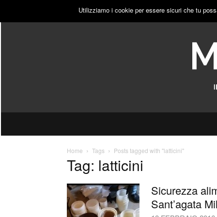
GIOVEDÌ, 6 AGOSTO 2026
ACCEDI
PUBBLICITÀ
Utilizziamo i cookie per essere sicuri che tu poss
Home
Tags
Posts tagged with "latticini"
Tag: latticini
Sicurezza alim
Sant’agata Mil