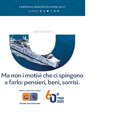
sponsorizzata