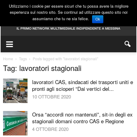
Utilizziamo i cookie per essere sicuri che tu possa avere la migliore
esperienza sul nostro sito. Se continui ad utilizzare questo sito noi
assumiamo che tu ne sia felice.
Ok
Home
Tags
Posts tagged with "lavoratori stagionali"
Tag: lavoratori stagionali
lavoratori CAS, sindacati dei trasporti uniti e
pronti agli scioperi “Dai vertici del...
10 OTTOBRE 2020
Orsa “accordi non mantenuti”, sit-in degli ex
stagionali domani contro CAS e Regione
4 OTTOBRE 2020