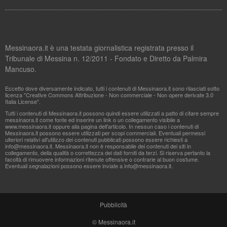
Messinaora.it è una testata giornalistica registrata presso il
Tribunale di Messina n. 12/2011 - Fondato e Diretto da Palmira
Mancuso.
Eccetto dove diversamente indicato, tutti i contenuti di Messinaora.it sono rilasciati sotto
licenza "Creative Commons Attribuzione - Non commerciale - Non opere derivate 3.0
Italia License".
Tutti i contenuti di Messinaora.it possono quindi essere utilizzati a patto di citare sempre
messinaora.it come fonte ed inserire un link o un collegamento visibile a
www.messinaora.it oppure alla pagina dell'articolo. In nessun caso i contenuti di
Messinaora.it possono essere utilizzati per scopi commerciali. Eventuali permessi
ulteriori relativi all'utilizzo dei contenuti pubblicati possono essere richiesti a
info@messinaora.it
. Messinaora.it non è responsabile dei contenuti dei siti in
collegamento, della qualità o correttezza dei dati forniti da terzi. Si riserva pertanto la
facoltà di rimuovere informazioni ritenute offensive o contrarie al buon costume.
Eventuali segnalazioni possono essere inviate a
info@messinaora.it
.
Pubblicità
© Messinaora.it