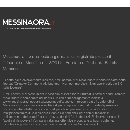
Messinaora.it è una testata giornalistica registrata presso il
Tribunale di Messina n. 12/2011 - Fondato e Diretto da Palmira
Mancuso.
Eccetto dove diversamente indicato, tutti i contenuti di Messinaora.it sono rilasciati sotto
licenza "Creative Commons Attribuzione - Non commerciale - Non opere derivate 3.0
Italia License".
Tutti i contenuti di Messinaora.it possono quindi essere utilizzati a patto di citare sempre
messinaora.it come fonte ed inserire un link o un collegamento visibile a
www.messinaora.it oppure alla pagina dell'articolo. In nessun caso i contenuti di
Messinaora.it possono essere utilizzati per scopi commerciali. Eventuali permessi
ulteriori relativi all'utilizzo dei contenuti pubblicati possono essere richiesti a
info@messinaora.it
. Messinaora.it non è responsabile dei contenuti dei siti in
collegamento, della qualità o correttezza dei dati forniti da terzi. Si riserva pertanto la
facoltà di rimuovere informazioni ritenute offensive o contrarie al buon costume.
Eventuali segnalazioni possono essere inviate a
info@messinaora.it
.