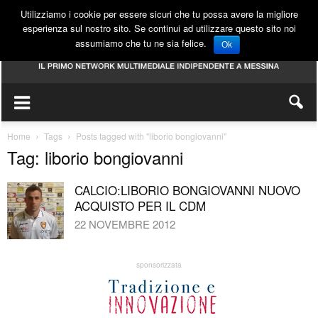
Utilizziamo i cookie per essere sicuri che tu possa avere la migliore
esperienza sul nostro sito. Se continui ad utilizzare questo sito noi
assumiamo che tu ne sia felice.
Ok
Home
Tags
Posts tagged with "liborio bongiovanni"
Tag: liborio bongiovanni
CALCIO:LIBORIO BONGIOVANNI NUOVO
ACQUISTO PER IL CDM
22 NOVEMBRE 2012
sponsorizzata