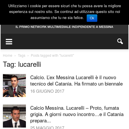
Utilizziamo i cookie per essere sicuri che tu possa avere la migliore
esperienza sul nostro sito. Se continui ad utilizzare questo sito noi
assumiamo che tu ne sia felice.
Ok
Home
Tags
Posts tagged with "lucarelli"
Tag: lucarelli
Calcio. L’ex Messina Lucarelli è il nuovo
tecnico del Catania. Ha firmato un biennale
16 GIUGNO 2017
Calcio Messina. Lucarelli – Proto, fumata
grigia. A giorni nuovo incontro…e il Catania
prepara...
25 MAGGIO 2017