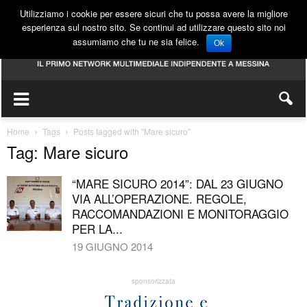
Utilizziamo i cookie per essere sicuri che tu possa avere la migliore
esperienza sul nostro sito. Se continui ad utilizzare questo sito noi
assumiamo che tu ne sia felice.
Ok
Home
Tags
Posts tagged with "Mare sicuro"
Tag: Mare sicuro
“MARE SICURO 2014”: DAL 23 GIUGNO
VIA ALL’OPERAZIONE. REGOLE,
RACCOMANDAZIONI E MONITORAGGIO
PER LA...
19 GIUGNO 2014
sponsorizzata