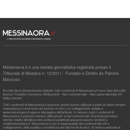
Messinaora.it è una testata giornalistica registrata presso il
Tribunale di Messina n. 12/2011 - Fondato e Diretto da Palmira
Mancuso.
Eccetto dove diversamente indicato, tutti i contenuti di Messinaora.it sono rilasciati sotto
licenza "Creative Commons Attribuzione - Non commerciale - Non opere derivate 3.0
Italia License".
Tutti i contenuti di Messinaora.it possono quindi essere utilizzati a patto di citare sempre
messinaora.it come fonte ed inserire un link o un collegamento visibile a
www.messinaora.it oppure alla pagina dell'articolo. In nessun caso i contenuti di
Messinaora.it possono essere utilizzati per scopi commerciali. Eventuali permessi
ulteriori relativi all'utilizzo dei contenuti pubblicati possono essere richiesti a
info@messinaora.it
. Messinaora.it non è responsabile dei contenuti dei siti in
collegamento, della qualità o correttezza dei dati forniti da terzi. Si riserva pertanto la