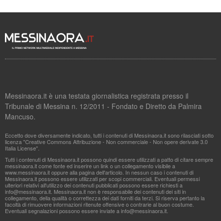
Messinaora.it è una testata giornalistica registrata presso il
Tribunale di Messina n. 12/2011 - Fondato e Diretto da Palmira
Mancuso.
Eccetto dove diversamente indicato, tutti i contenuti di Messinaora.it sono rilasciati sotto
licenza "Creative Commons Attribuzione - Non commerciale - Non opere derivate 3.0
Italia License".
Tutti i contenuti di Messinaora.it possono quindi essere utilizzati a patto di citare sempre
messinaora.it come fonte ed inserire un link o un collegamento visibile a
www.messinaora.it oppure alla pagina dell'articolo. In nessun caso i contenuti di
Messinaora.it possono essere utilizzati per scopi commerciali. Eventuali permessi
ulteriori relativi all'utilizzo dei contenuti pubblicati possono essere richiesti a
info@messinaora.it
. Messinaora.it non è responsabile dei contenuti dei siti in
collegamento, della qualità o correttezza dei dati forniti da terzi. Si riserva pertanto la
facoltà di rimuovere informazioni ritenute offensive o contrarie al buon costume.
Eventuali segnalazioni possono essere inviate a
info@messinaora.it
.