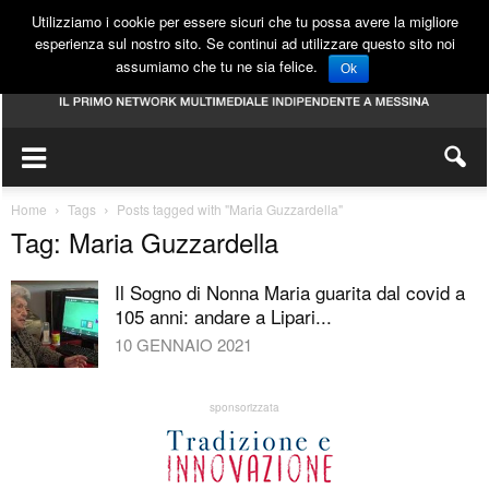
Utilizziamo i cookie per essere sicuri che tu possa avere la migliore
esperienza sul nostro sito. Se continui ad utilizzare questo sito noi
assumiamo che tu ne sia felice.
Ok
Home
Tags
Posts tagged with "Maria Guzzardella"
Tag: Maria Guzzardella
Il Sogno di Nonna Maria guarita dal covid a
105 anni: andare a Lipari...
10 GENNAIO 2021
sponsorizzata