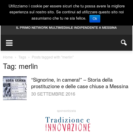
Utilizziamo i cookie per essere sicuri che tu possa avere la migliore
esperienza sul nostro sito. Se continui ad utilizzare questo sito noi
assumiamo che tu ne sia felice.
Ok
Home
Tags
Posts tagged with "merlin"
Tag: merlin
“Signorine, in camera!” – Storia della
prostituzione e delle case chiuse a Messina
30 SETTEMBRE 2016
sponsorizzata