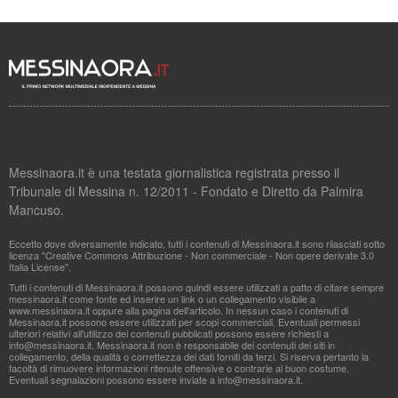
Messinaora.it è una testata giornalistica registrata presso il
Tribunale di Messina n. 12/2011 - Fondato e Diretto da Palmira
Mancuso.
Eccetto dove diversamente indicato, tutti i contenuti di Messinaora.it sono rilasciati sotto
licenza "Creative Commons Attribuzione - Non commerciale - Non opere derivate 3.0
Italia License".
Tutti i contenuti di Messinaora.it possono quindi essere utilizzati a patto di citare sempre
messinaora.it come fonte ed inserire un link o un collegamento visibile a
www.messinaora.it oppure alla pagina dell'articolo. In nessun caso i contenuti di
Messinaora.it possono essere utilizzati per scopi commerciali. Eventuali permessi
ulteriori relativi all'utilizzo dei contenuti pubblicati possono essere richiesti a
info@messinaora.it
. Messinaora.it non è responsabile dei contenuti dei siti in
collegamento, della qualità o correttezza dei dati forniti da terzi. Si riserva pertanto la
facoltà di rimuovere informazioni ritenute offensive o contrarie al buon costume.
Eventuali segnalazioni possono essere inviate a
info@messinaora.it
.