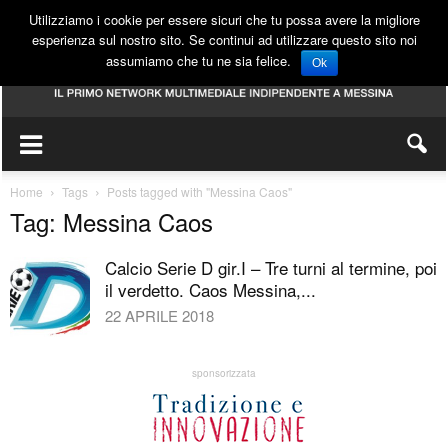
Utilizziamo i cookie per essere sicuri che tu possa avere la migliore
esperienza sul nostro sito. Se continui ad utilizzare questo sito noi
assumiamo che tu ne sia felice.
Ok
Home
Tags
Posts tagged with "Messina Caos"
Tag: Messina Caos
Calcio Serie D gir.I – Tre turni al termine, poi
il verdetto. Caos Messina,...
22 APRILE 2018
sponsorizzata