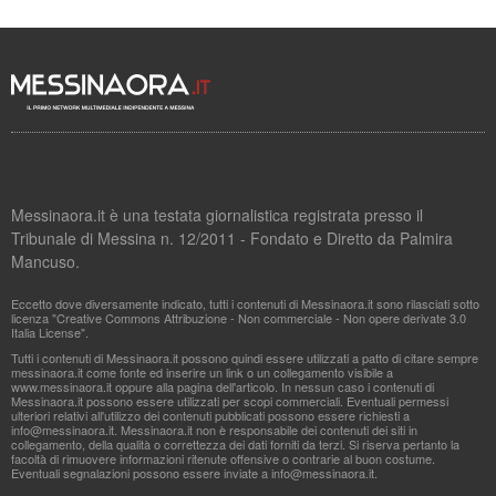
Messinaora.it è una testata giornalistica registrata presso il
Tribunale di Messina n. 12/2011 - Fondato e Diretto da Palmira
Mancuso.
Eccetto dove diversamente indicato, tutti i contenuti di Messinaora.it sono rilasciati sotto
licenza "Creative Commons Attribuzione - Non commerciale - Non opere derivate 3.0
Italia License".
Tutti i contenuti di Messinaora.it possono quindi essere utilizzati a patto di citare sempre
messinaora.it come fonte ed inserire un link o un collegamento visibile a
www.messinaora.it oppure alla pagina dell'articolo. In nessun caso i contenuti di
Messinaora.it possono essere utilizzati per scopi commerciali. Eventuali permessi
ulteriori relativi all'utilizzo dei contenuti pubblicati possono essere richiesti a
info@messinaora.it
. Messinaora.it non è responsabile dei contenuti dei siti in
collegamento, della qualità o correttezza dei dati forniti da terzi. Si riserva pertanto la
facoltà di rimuovere informazioni ritenute offensive o contrarie al buon costume.
Eventuali segnalazioni possono essere inviate a
info@messinaora.it
.