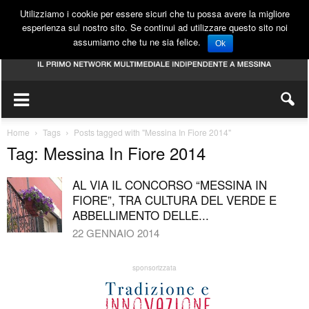
Utilizziamo i cookie per essere sicuri che tu possa avere la migliore
esperienza sul nostro sito. Se continui ad utilizzare questo sito noi
assumiamo che tu ne sia felice.
Ok
Home
Tags
Posts tagged with "Messina In Fiore 2014"
Tag: Messina In Fiore 2014
AL VIA IL CONCORSO “MESSINA IN
FIORE”, TRA CULTURA DEL VERDE E
ABBELLIMENTO DELLE...
22 GENNAIO 2014
sponsorizzata