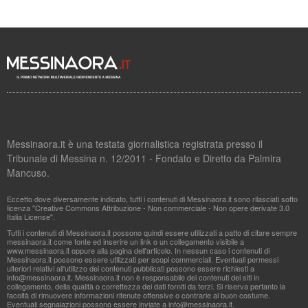
Messinaora.it è una testata giornalistica registrata presso il
Tribunale di Messina n. 12/2011 - Fondato e Diretto da Palmira
Mancuso.
Eccetto dove diversamente indicato, tutti i contenuti di Messinaora.it sono rilasciati sotto
licenza "Creative Commons Attribuzione - Non commerciale - Non opere derivate 3.0
Italia License".
Tutti i contenuti di Messinaora.it possono quindi essere utilizzati a patto di citare sempre
messinaora.it come fonte ed inserire un link o un collegamento visibile a
www.messinaora.it oppure alla pagina dell'articolo. In nessun caso i contenuti di
Messinaora.it possono essere utilizzati per scopi commerciali. Eventuali permessi
ulteriori relativi all'utilizzo dei contenuti pubblicati possono essere richiesti a
info@messinaora.it
. Messinaora.it non è responsabile dei contenuti dei siti in
collegamento, della qualità o correttezza dei dati forniti da terzi. Si riserva pertanto la
facoltà di rimuovere informazioni ritenute offensive o contrarie al buon costume.
Eventuali segnalazioni possono essere inviate a
info@messinaora.it
.