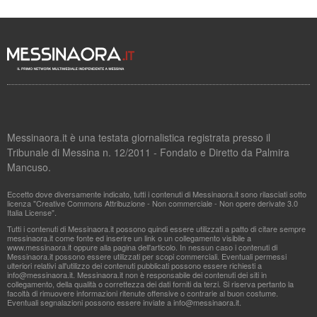
Messinaora.it è una testata giornalistica registrata presso il
Tribunale di Messina n. 12/2011 - Fondato e Diretto da Palmira
Mancuso.
Eccetto dove diversamente indicato, tutti i contenuti di Messinaora.it sono rilasciati sotto
licenza "Creative Commons Attribuzione - Non commerciale - Non opere derivate 3.0
Italia License".
Tutti i contenuti di Messinaora.it possono quindi essere utilizzati a patto di citare sempre
messinaora.it come fonte ed inserire un link o un collegamento visibile a
www.messinaora.it oppure alla pagina dell'articolo. In nessun caso i contenuti di
Messinaora.it possono essere utilizzati per scopi commerciali. Eventuali permessi
ulteriori relativi all'utilizzo dei contenuti pubblicati possono essere richiesti a
info@messinaora.it
. Messinaora.it non è responsabile dei contenuti dei siti in
collegamento, della qualità o correttezza dei dati forniti da terzi. Si riserva pertanto la
facoltà di rimuovere informazioni ritenute offensive o contrarie al buon costume.
Eventuali segnalazioni possono essere inviate a
info@messinaora.it
.