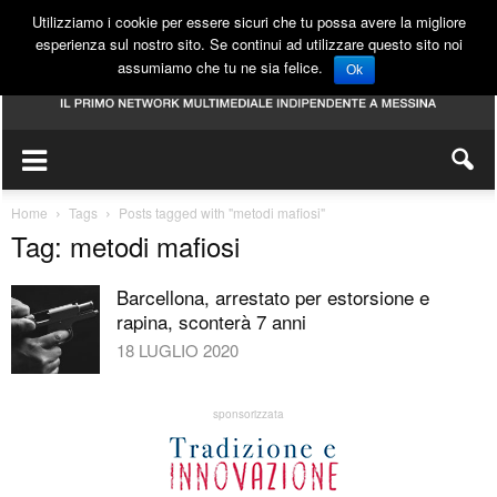
Utilizziamo i cookie per essere sicuri che tu possa avere la migliore
esperienza sul nostro sito. Se continui ad utilizzare questo sito noi
assumiamo che tu ne sia felice.
Ok
Home
Tags
Posts tagged with "metodi mafiosi"
Tag: metodi mafiosi
Barcellona, arrestato per estorsione e
rapina, sconterà 7 anni
18 LUGLIO 2020
sponsorizzata