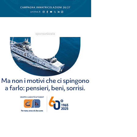
sponsorizzata